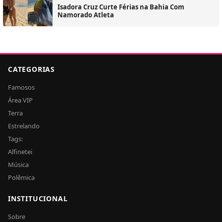
Isadora Cruz Curte Férias na Bahia Com
Namorado Atleta
CATEGORIAS
Famosos
Área VIP
Terra
Estrelando
Tags:
Alfinetei
Música
Polêmica
INSTITUCIONAL
Sobre