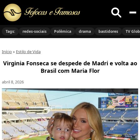
Buscar
no
Tags:
redes-sociais
Polêmica
drama
bastidores
TV Glo
site
Início
»
Estilo de Vida
Virginia Fonseca se despede de Madri e volta ao
Brasil com Maria Flor
abril 8, 2026