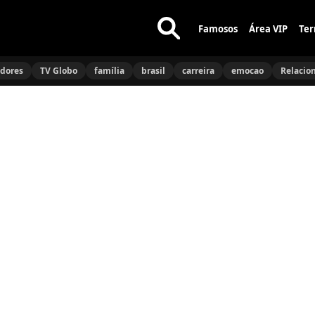
Famosos
Área VIP
Ter
Buscar
no
idores
TV Globo
família
brasil
carreira
emocao
Relacio
site