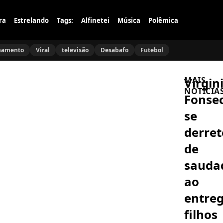
ra
Estrelando
Tags:
Alfinetei
Música
Polêmica
namento
Viral
televisão
Desabafo
Futebol
Virgin
MAIS
NOTÍCIA
Fonse
se
DRAMA
Luana
derret
Piovani
expõe
de
João
Gomes
sauda
FAMOSOS
e
Xuxa
Simone
ao
rebate
Mendes:
críticas
a
entre
e
treta
solta
que
filhos
DRAMA
o
ninguém
Coração
verbo: