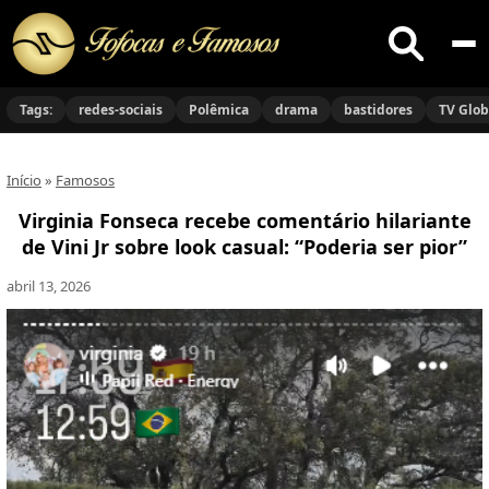
Buscar
no
Tags:
redes-sociais
Polêmica
drama
bastidores
TV Glo
site
Início
»
Famosos
Virginia Fonseca recebe comentário hilariante
de Vini Jr sobre look casual: “Poderia ser pior”
abril 13, 2026