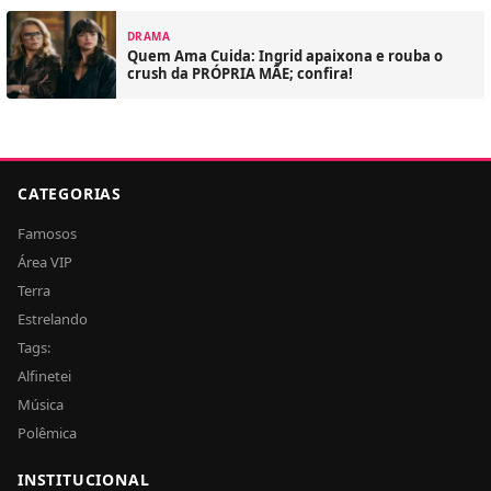
DRAMA
Quem Ama Cuida: Ingrid apaixona e rouba o
crush da PRÓPRIA MÃE; confira!
CATEGORIAS
Famosos
Área VIP
Terra
Estrelando
Tags:
Alfinetei
Música
Polêmica
INSTITUCIONAL