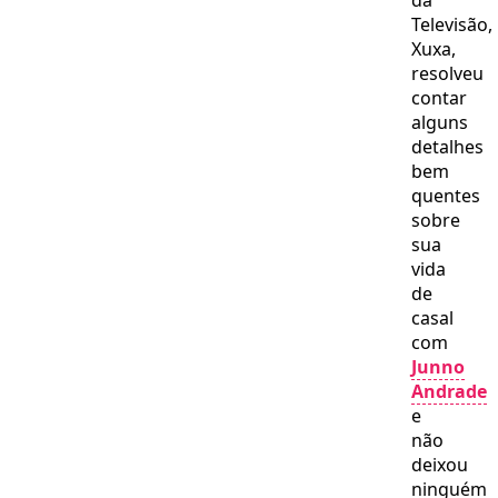
da
Televisão,
Xuxa,
resolveu
contar
alguns
detalhes
bem
quentes
sobre
sua
vida
de
casal
com
Junno
Andrade
e
não
deixou
ninguém