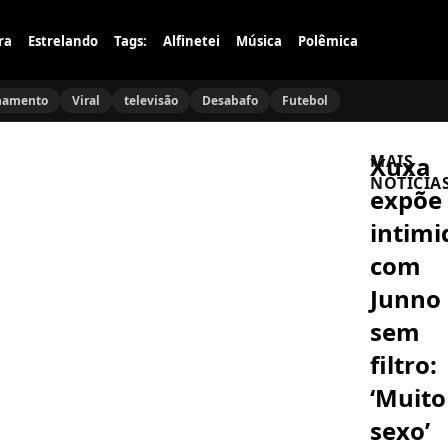
ra
Estrelando
Tags:
Alfinetei
Música
Polêmica
namento
Viral
televisão
Desabafo
Futebol
Xuxa
MAIS
NOTÍCIA
expõe
intimi
AÇÕES
SOCIAIS
com
Inês
Brasil
Junno
confirma
candidatu
sem
a
FAMOSOS
deputada
Tiago
filtro:
estadual
Leifert
e
detona
‘Muito
manda
a
recado
imprensa
sexo’
forte
FAMOSOS
após
para
Mari
repercuss