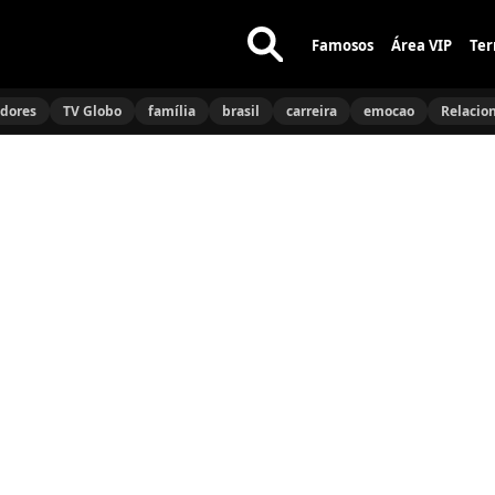
Famosos
Área VIP
Ter
Buscar
no
idores
TV Globo
família
brasil
carreira
emocao
Relacio
site