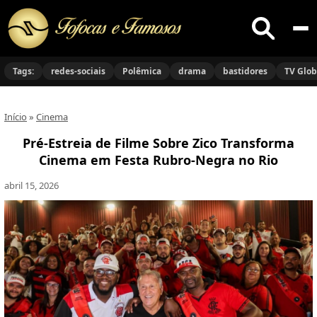
Buscar
no
Tags:
redes-sociais
Polêmica
drama
bastidores
TV Glo
site
Início
»
Cinema
Pré-Estreia de Filme Sobre Zico Transforma
Cinema em Festa Rubro-Negra no Rio
abril 15, 2026