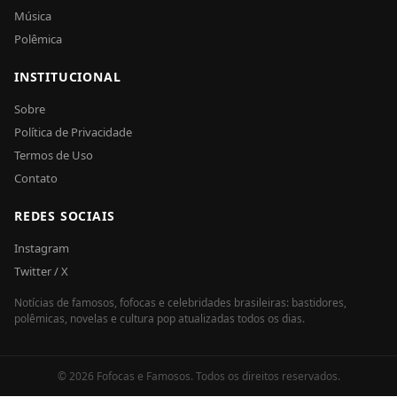
Música
Polêmica
INSTITUCIONAL
Sobre
Política de Privacidade
Termos de Uso
Contato
REDES SOCIAIS
Instagram
Twitter / X
Notícias de famosos, fofocas e celebridades brasileiras: bastidores,
polêmicas, novelas e cultura pop atualizadas todos os dias.
© 2026 Fofocas e Famosos. Todos os direitos reservados.