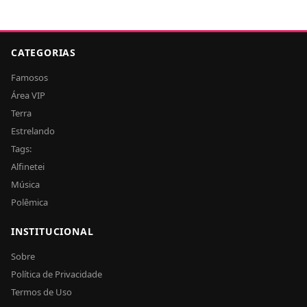
CATEGORIAS
Famosos
Área VIP
Terra
Estrelando
Tags:
Alfinetei
Música
Polêmica
INSTITUCIONAL
Sobre
Política de Privacidade
Termos de Uso