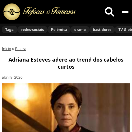
Buscar
no
Tags:
redes-sociais
Polêmica
drama
bastidores
TV Glo
site
Início
»
Beleza
Adriana Esteves adere ao trend dos cabelos
curtos
abril 9, 2026