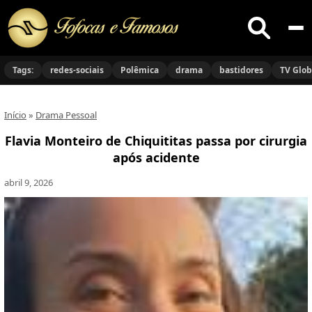
Buscar
no
Tags:
redes-sociais
Polêmica
drama
bastidores
TV Glo
site
Início
»
Drama Pessoal
Flavia Monteiro de Chiquititas passa por cirurgia
após acidente
abril 9, 2026