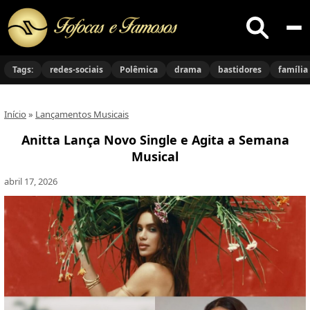
Buscar
no
Tags:
redes-sociais
Polêmica
drama
bastidores
família
site
Início
»
Lançamentos Musicais
Anitta Lança Novo Single e Agita a Semana
Musical
abril 17, 2026