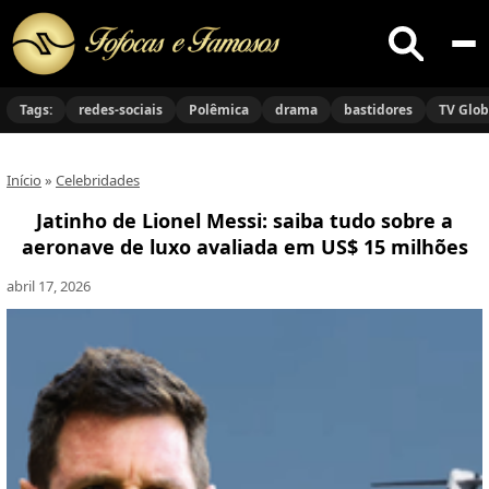
Buscar
no
Tags:
redes-sociais
Polêmica
drama
bastidores
TV Glo
site
Início
»
Celebridades
Jatinho de Lionel Messi: saiba tudo sobre a
aeronave de luxo avaliada em US$ 15 milhões
abril 17, 2026