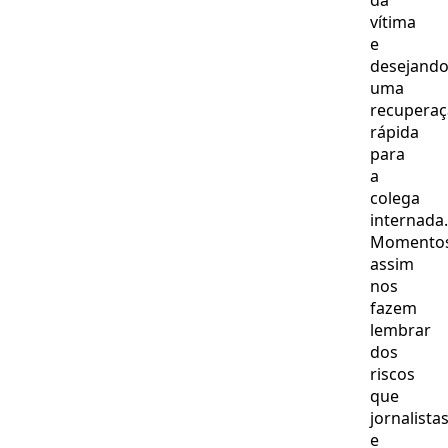
da
vítima
e
desejand
uma
recupera
rápida
para
a
colega
internada.
Momento
assim
nos
fazem
lembrar
dos
riscos
que
jornalista
e