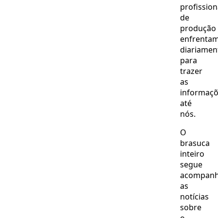
profission
de
produção
enfrenta
diariamen
para
trazer
as
informaç
até
nós.
O
brasuca
inteiro
segue
acompan
as
notícias
sobre