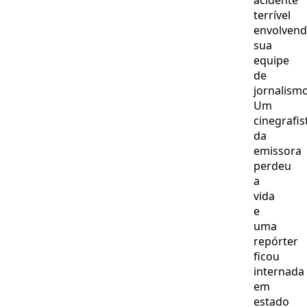
acidente
imobiliza
terrível
envolven
sua
equipe
de
jornalismo
Um
cinegrafis
da
emissora
perdeu
a
vida
e
uma
repórter
ficou
internada
em
estado