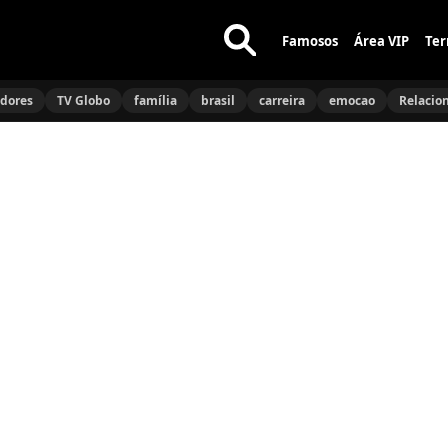
Famosos
Área VIP
Ter
Buscar
no
idores
TV Globo
família
brasil
carreira
emocao
Relacio
site