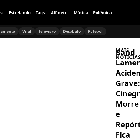
ra
Estrelando
Tags:
Alfinetei
Música
Polêmica
namento
Viral
televisão
Desabafo
Futebol
Band
MAIS
NOTÍCIA
Lamen
Acide
FAMOSOS
Esposa
Grave:
de
Faustão
Cinegr
fala
sobre
Morre
NOVELAS
estado
Nathalia
de
e
Dill
saúde
revela
do
Repór
mistérios
apresenta
de
após
Fica
FAMOSOS
Francesca
transplan
Orlando
em