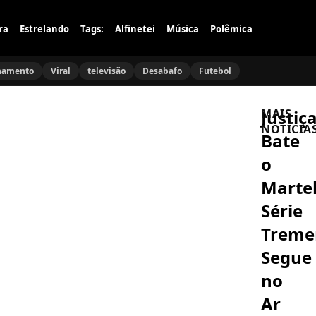
ra
Estrelando
Tags:
Alfinetei
Música
Polêmica
namento
Viral
televisão
Desabafo
Futebol
Justiç
MAIS
NOTÍCIA
Bate
o
POLÊMICA
Carol
Martel
Lekker
se
Série
afasta
do
Trem
AÇÕES
SBT
SOCIAIS
após
Inês
Segue
críticas
Brasil
a
confirma
no
Eliana
candidatu
e
a
Ar
FAMOSOS
revela
deputada
Tiago