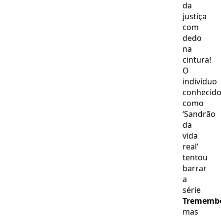
da
‘Coisa
do
justiça
pai’
com
dedo
na
cintura!
O
indivíduo
conhecid
como
‘Sandrão
da
vida
real’
tentou
barrar
a
série
Trememb
mas