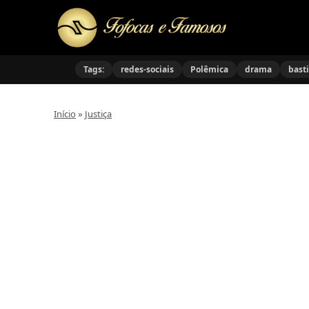
Tags:
redes-sociais
Polêmica
drama
bast
Início
»
Justiça