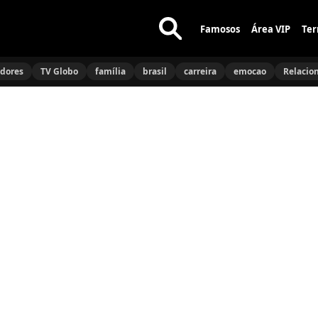
Famosos
Área VIP
Ter
Buscar
no
idores
TV Globo
família
brasil
carreira
emocao
Relacio
site