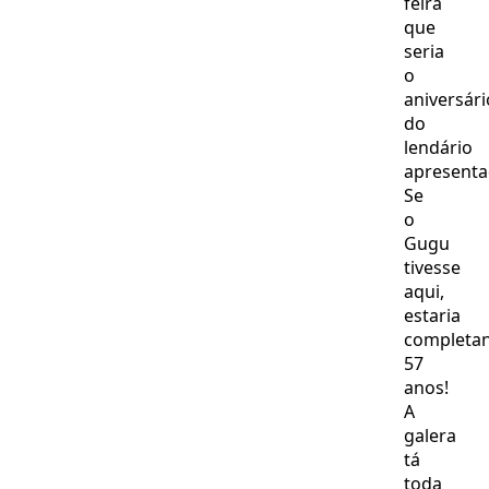
feira
que
seria
o
aniversári
do
lendário
apresenta
Se
o
Gugu
tivesse
aqui,
estaria
completa
57
anos!
A
galera
tá
toda