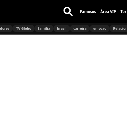
Famosos
Área VIP
Ter
Buscar
no
idores
TV Globo
família
brasil
carreira
emocao
Relacio
site