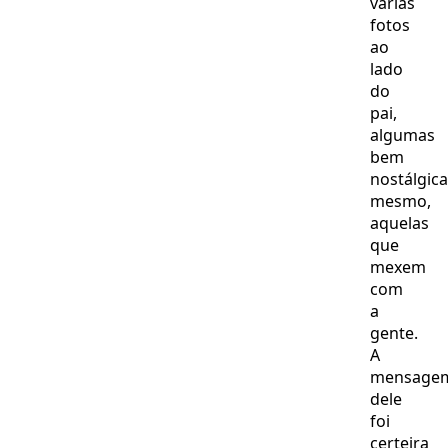
várias
fotos
ao
lado
do
pai,
algumas
bem
nostálgic
mesmo,
aquelas
que
mexem
com
a
gente.
A
mensage
dele
foi
certeira