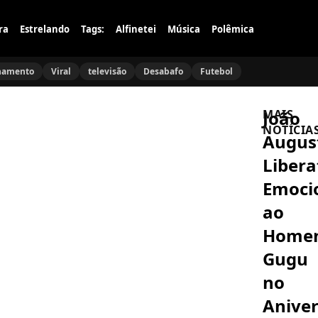
ra
Estrelando
Tags:
Alfinetei
Música
Polêmica
namento
Viral
televisão
Desabafo
Futebol
João
MAIS
NOTÍCIA
Augus
Libera
BRASIL
Lula
Emoci
retoma
negociaçõ
ao
com
Alcolumb
Home
FAMOSOS
sobre
Ana
PEC
Gugu
Maria
polêmica
Braga
da
no
lidera
escala
ranking
6×1!
Aniver
ACONTECIM
dos
Festival
apresenta