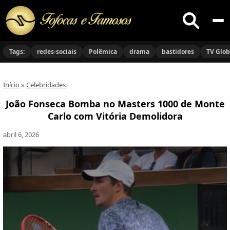
Buscar
no
Tags:
redes-sociais
Polêmica
drama
bastidores
TV Glo
site
Início
»
Celebridades
João Fonseca Bomba no Masters 1000 de Monte
Carlo com Vitória Demolidora
abril 6, 2026