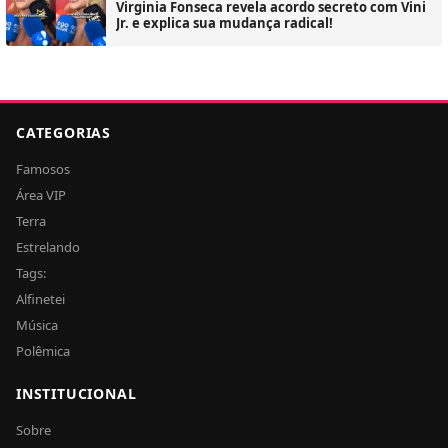
Virginia Fonseca revela acordo secreto com Vini
Jr. e explica sua mudança radical!
CATEGORIAS
Famosos
Área VIP
Terra
Estrelando
Tags:
Alfinetei
Música
Polêmica
INSTITUCIONAL
Sobre