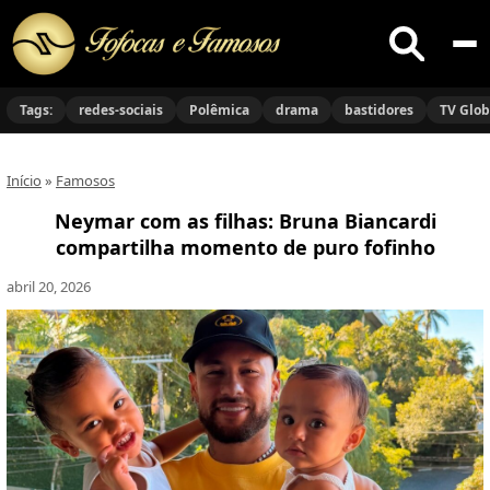
Buscar
no
Tags:
redes-sociais
Polêmica
drama
bastidores
TV Glo
site
Início
»
Famosos
Neymar com as filhas: Bruna Biancardi
compartilha momento de puro fofinho
abril 20, 2026