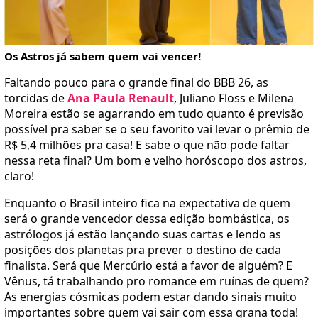
Os Astros já sabem quem vai vencer!
Faltando pouco para o grande final do BBB 26, as
torcidas de
Ana Paula Renault
, Juliano Floss e Milena
Moreira estão se agarrando em tudo quanto é previsão
possível pra saber se o seu favorito vai levar o prêmio de
R$ 5,4 milhões pra casa! E sabe o que não pode faltar
nessa reta final? Um bom e velho horóscopo dos astros,
claro!
Enquanto o Brasil inteiro fica na expectativa de quem
será o grande vencedor dessa edição bombástica, os
astrólogos já estão lançando suas cartas e lendo as
posições dos planetas pra prever o destino de cada
finalista. Será que Mercúrio está a favor de alguém? E
Vênus, tá trabalhando pro romance em ruínas de quem?
As energias cósmicas podem estar dando sinais muito
importantes sobre quem vai sair com essa grana toda!