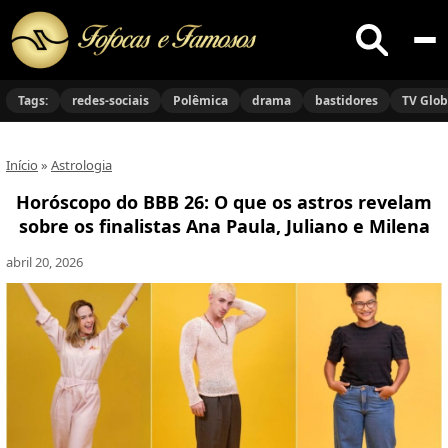
Buscar
no
Tags:
redes-sociais
Polêmica
drama
bastidores
TV Glo
site
Início
»
Astrologia
Horóscopo do BBB 26: O que os astros revelam
sobre os finalistas Ana Paula, Juliano e Milena
abril 20, 2026