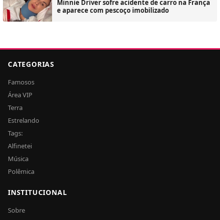
Minnie Driver sofre acidente de carro na França
e aparece com pescoço imobilizado
CATEGORIAS
Famosos
Área VIP
Terra
Estrelando
Tags:
Alfinetei
Música
Polêmica
INSTITUCIONAL
Sobre