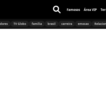
Famosos
Área VIP
Ter
Buscar
no
idores
TV Globo
família
brasil
carreira
emocao
Relacio
site