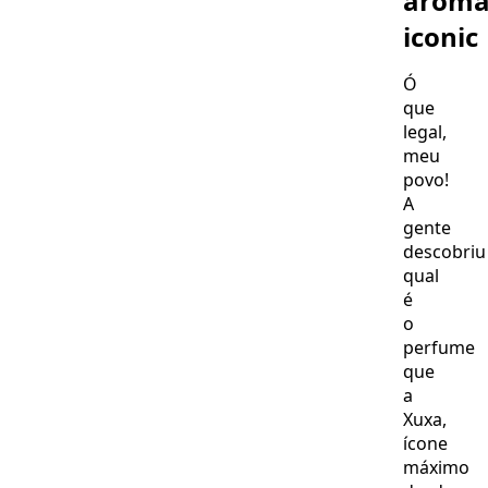
arom
iconic
Ó
que
legal,
meu
povo!
A
gente
descobriu
qual
é
o
perfume
que
a
Xuxa,
ícone
máximo