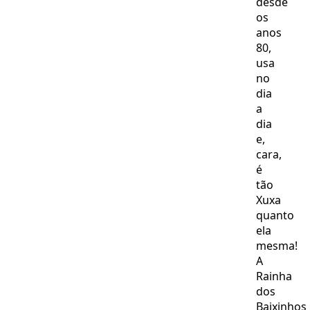
desde
os
anos
80,
usa
no
dia
a
dia
e,
cara,
é
tão
Xuxa
quanto
ela
mesma!
A
Rainha
dos
Baixinhos