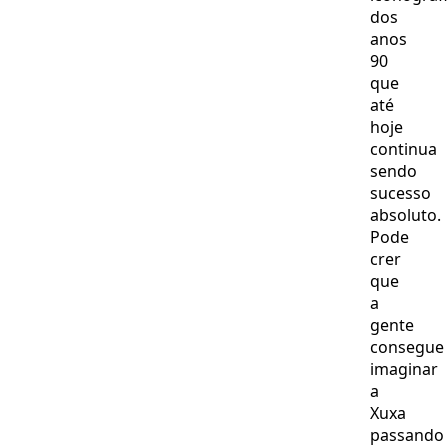
dos
anos
90
que
até
hoje
continua
sendo
sucesso
absoluto.
Pode
crer
que
a
gente
consegue
imaginar
a
Xuxa
passando